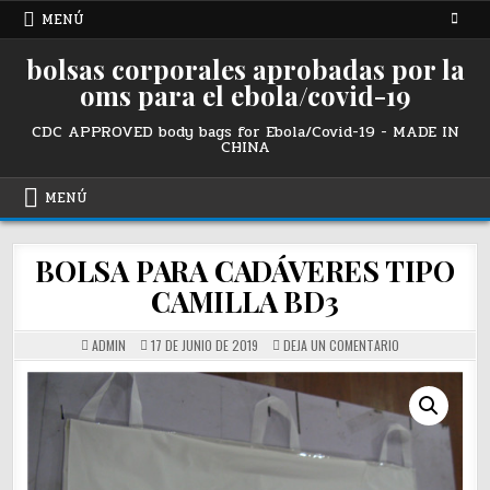
Ir
MENÚ
al
contenido
bolsas corporales aprobadas por la
oms para el ebola/covid-19
CDC APPROVED body bags for Ebola/Covid-19 - MADE IN
CHINA
MENÚ
BOLSA PARA CADÁVERES TIPO
CAMILLA BD3
SOBRE
ADMIN
17 DE JUNIO DE 2019
DEJA UN COMENTARIO
BD3
STRETCHER
STYLE
BODY
BAG