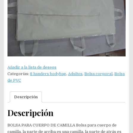
Añadir a la lista de deseos
Categorías:
8 handers bodybag
,
Adultos
,
Bolsa corporal
,
Bolsa
de PVC
Descripción
Descripción
BOLSA PARA CUERPO DE CAMILLA Bolsa para cuerpo de
camilla, la parte de arriba es una camilla, la parte de atrás es