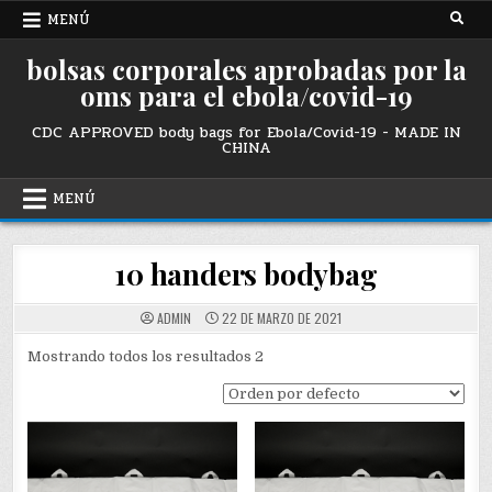
Ir
MENÚ
al
contenido
bolsas corporales aprobadas por la
oms para el ebola/covid-19
CDC APPROVED body bags for Ebola/Covid-19 - MADE IN
CHINA
MENÚ
10 handers bodybag
ADMIN
22 DE MARZO DE 2021
Mostrando todos los resultados 2