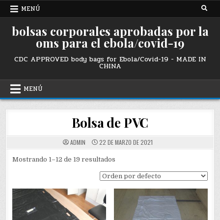
Ir
MENÚ
al
contenido
bolsas corporales aprobadas por la
oms para el ebola/covid-19
CDC APPROVED body bags for Ebola/Covid-19 - MADE IN
CHINA
MENÚ
Bolsa de PVC
ADMIN
22 DE MARZO DE 2021
Mostrando 1–12 de 19 resultados