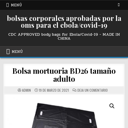
Ir
MENÚ
al
contenido
bolsas corporales aprobadas por la
oms para el ebola/covid-19
CDC APPROVED body bags for Ebola/Covid-19 - MADE IN
CHINA
MENÚ
Bolsa mortuoria BD26 tamaño
adulto
SOBRE
ADMIN
19 DE MARZO DE 2021
DEJA UN COMENTARIO
ADULT
SIZE
MORTUARY
BAG
BD26