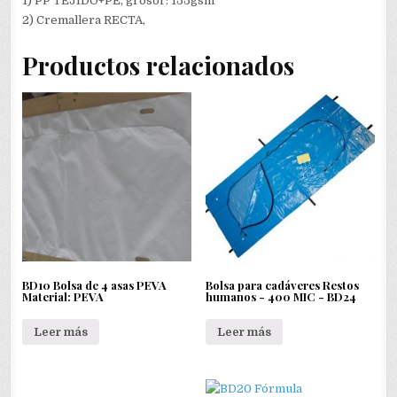
1) PP TEJIDO+PE, grosor: 155gsm
2) Cremallera RECTA,
Productos relacionados
BD10 Bolsa de 4 asas PEVA
Bolsa para cadáveres Restos
Material: PEVA
humanos - 400 MIC - BD24
Leer más
Leer más