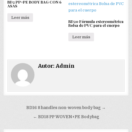
BD2 PP+PE BODY BAG CON 6
ASAS
Leer más
BD20 Fórmula estereométrica
Bolsa de PVC para el cuerpo
Leer más
Autor:
Admin
Navegación
BD16 8 handles non-woven body bag →
de
← BD18 PP WOVEN+PE Bodybag
entradas