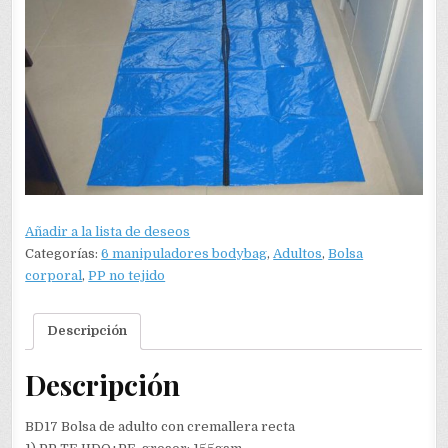
Añadir a la lista de deseos
Categorías:
6 manipuladores bodybag
,
Adultos
,
Bolsa
corporal
,
PP no tejido
Descripción
Descripción
BD17 Bolsa de adulto con cremallera recta