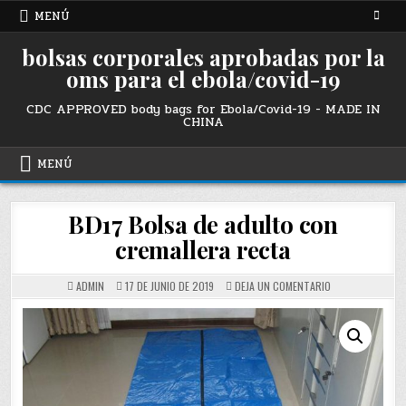
Ir
MENÚ
al
contenido
bolsas corporales aprobadas por la
oms para el ebola/covid-19
CDC APPROVED body bags for Ebola/Covid-19 - MADE IN
CHINA
MENÚ
BD17 Bolsa de adulto con
cremallera recta
SOBRE
ADMIN
17 DE JUNIO DE 2019
DEJA UN COMENTARIO
BD17
STRAIGHT
ZIPPER
ADULT
BODY
BAG