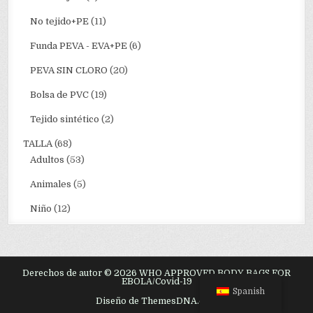
No tejido+PE
(11)
Funda PEVA - EVA+PE
(6)
PEVA SIN CLORO
(20)
Bolsa de PVC
(19)
Tejido sintético
(2)
TALLA
(68)
Adultos
(53)
Animales
(5)
Niño
(12)
Derechos de autor © 2026 WHO APPROVED BODY BAGS FOR
EBOLA/Covid-19
Spanish
Diseño de ThemesDNA.com