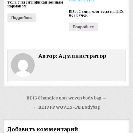
тела с идентификационным
карманом
BD15 Сумка для тела из ПВХ
без ручек
Подробнее
Подробнее
Автор:
Администратор
Навигация
BD16 8 handles non-woven body bag →
по
← BD18 PP WOVEN+PE Bodybag
записям
Добавить комментарий