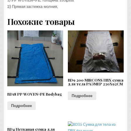
1) PP WOVEN+PE, толщина: 155gsm
2) Прямая застежка-молния,
Похожие товары
BD9 200 MIRCONS ПВХ сумка
для тела РАЗМЕР 230X92CM
BD18 PP WOVEN+PE Bodybag
Подробнее
Подробнее
BD4 Нетканая сумка для