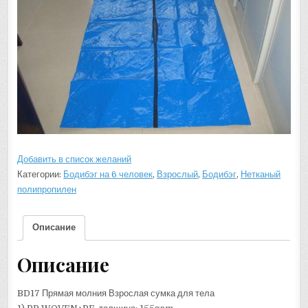
Добавить в список желаний
Категории:
Бодибэг на 6 человек
,
Взрослый
,
Бодибэг
,
Нетканый
полипропилен
Описание
Описание
BD17 Прямая молния Взрослая сумка для тела