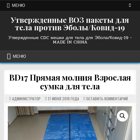
Перейти
МЕНЮ
к
содержанию
Утвержденные ВОЗ пакеты для
тела против Эболы/Ковид-19
Утвержденные CDC мешки для тела для Эбола/Ковид-19 -
MADE IN CHINA
МЕНЮ
BD17 Прямая молния Взрослая
сумка для тела
НА
АДМИНИСТРАТОР
17 ИЮНЯ 2019 ГОДА
ОСТАВИТЬ КОММЕНТАРИЙ
BD17
STRAIG
ZIPPER
ADULT
BODY
BAG