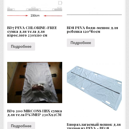
BD7 PEVA CHLORINE-FREE
BD8 PEVA боди-мешок для
сумка для тела для
ребенка 120*80см
взрослого 230x110 см
Подробнее
Подробнее
BD9 200 MIRCONS ПВХ сумка
для тела РАЗМЕР 230X92CM
Биоразлагаемый мешок для
Подробнее
трупов из PEVA - BD28