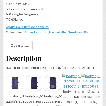
4. couleur : bleu
5. Fermeture éclair en U
6. 6 sangles Poignées
7.0.65kg/pc
Ajouter à la liste de souhaits
Catégories :
6 handlers bodybag
,
Adulte
,
Non-tissé+PE
Description
Description
SAC BLEU NON-TISSÉ+PE - 6 POIGNÉES - TAILLE ADULTE
bodybag_N
bodybag_N
bodybag_N
bodybag_N
bodybag_N
22085H6BT
22085H6BT
22085H6BT
22085H6BT
22085H6BT
100U (4)
100U (5)