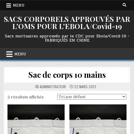
Skip
MENU
to
content
SACS CORPORELS APPROUVÉS PAR
L'OMS POUR L'EBOLA/Covid-19
Sacs mortuaires approuvés par le CDC pour Ebola/Covid-19 -
FABRIQUÉS EN CHINE
MENU
Sac de corps 10 mains
ADMINISTRATEUR
22 MARS 2021
2 résultats affichés