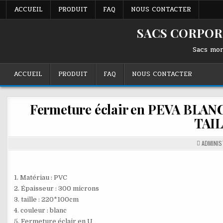
Skip
ACCUEIL
PRODUIT
FAQ
NOUS CONTACTER
to
content
SACS CORPORE
Sacs mor
ACCUEIL
PRODUIT
FAQ
NOUS CONTACTER
Fermeture éclair en PEVA BLA
TAI
ADMINIS
1. Matériau : PVC
2. Épaisseur : 300 microns
3. taille : 220*100cm
4. couleur : blanc
5. Fermeture éclair en U