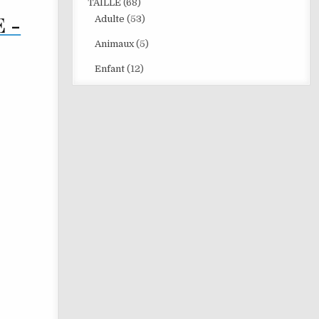
TAILLE
(68)
 -
Adulte
(53)
Animaux
(5)
Enfant
(12)