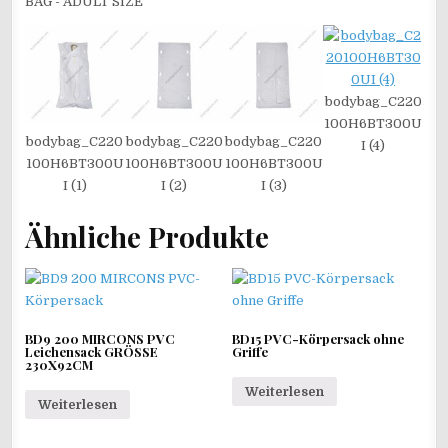
BAG - ADULT SIZE
bodybag_C220
100H6BT300U
bodybag_C220
bodybag_C220
bodybag_C220
I (4)
100H6BT300U
100H6BT300U
100H6BT300U
I (1)
I (2)
I (3)
Ähnliche Produkte
BD9 200 MIRCONS PVC
BD15 PVC-Körpersack ohne
Leichensack GRÖSSE
Griffe
230X92CM
Weiterlesen
Weiterlesen