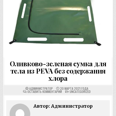
Оливково-зеленая сумка для
тела из PEVA без содержания
хлора
АДМИНИСТРАТОР
20 МАРТА 2021 ГОДА
НА
ПОМЕЩЕНО
ОСТАВИТЬ КОММЕНТАРИЙ
UNCATEGORIZED
OLIVE
В
GREEN
PEVA
CHLORINE
Автор:
Администратор
FREE
BODY
BAG