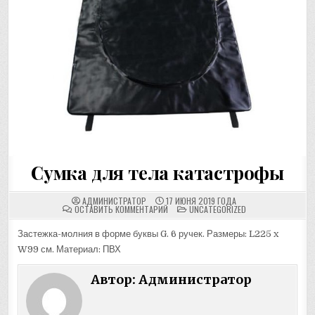
Сумка для тела катастрофы
АДМИНИСТРАТОР
17 ИЮНЯ 2019 ГОДА
НА
ПОМЕЩЕНО
ОСТАВИТЬ КОММЕНТАРИЙ
UNCATEGORIZED
DISASTER
В
BODY
BAG
Застежка-молния в форме буквы G. 6 ручек. Размеры: L225 x
W99 см. Материал: ПВХ
Автор:
Администратор