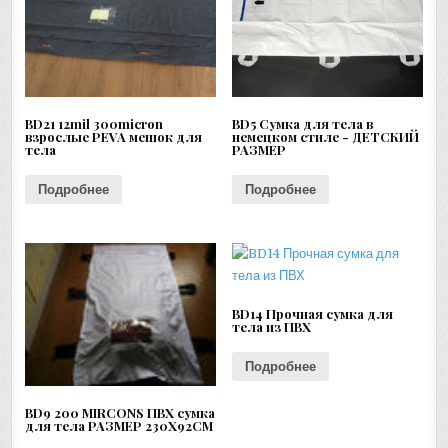
BD21 12mil 300micron
BD5 Сумка для тела в
взрослые PEVA мешок для
немецком стиле - ДЕТСКИЙ
тела
РАЗМЕР
Подробнее
Подробнее
BD14 Прочная сумка для
тела из ПВХ
Подробнее
BD9 200 MIRCONS ПВХ сумка
для тела РАЗМЕР 230X92CM