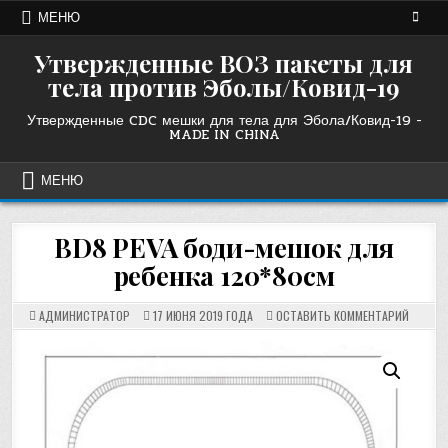
Перейти
МЕНЮ
к
содержанию
Утвержденные ВОЗ пакеты для
тела против Эболы/Ковид-19
Утвержденные CDC мешки для тела для Эбола/Ковид-19 -
MADE IN CHINA
МЕНЮ
BD8 PEVA боди-мешок для
ребенка 120*80см
НА
АДМИНИСТРАТОР
17 ИЮНЯ 2019 ГОДА
ОСТАВИТЬ КОММЕНТАРИЙ
BD8
PEVA
BODY
BAG
FOR
CHILD
120*80