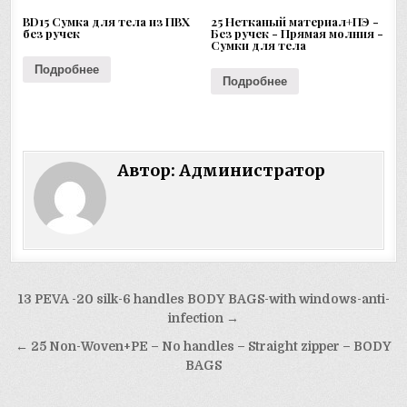
BD15 Сумка для тела из ПВХ
25 Нетканый материал+ПЭ -
без ручек
Без ручек - Прямая молния -
Сумки для тела
Подробнее
Подробнее
Автор:
Администратор
Навигация
13 PEVA -20 silk-6 handles BODY BAGS-with windows-anti-
по
infection →
записям
← 25 Non-Woven+PE – No handles – Straight zipper – BODY
BAGS