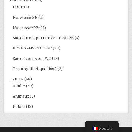
MATÉRIAUX
(63)
LDPE
(1)
Non-tissé PP
(5)
Non-tissé+PE
(11)
Sac de transport PEVA - EVA+PE
(6)
PEVA SANS CHLORE
(20)
Sac de corps en PVC
(19)
Tissu synthétique tissé
(2)
TAILLE
(68)
Adulte
(53)
Animaux
(5)
Enfant
(12)
French