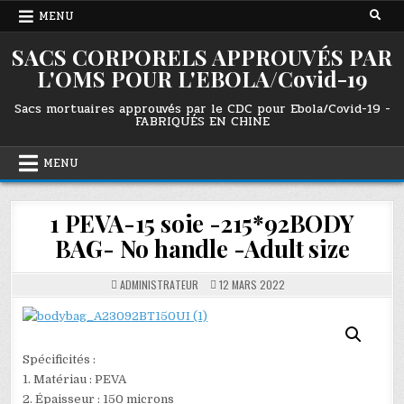
Skip
MENU
to
content
SACS CORPORELS APPROUVÉS PAR
L'OMS POUR L'EBOLA/Covid-19
Sacs mortuaires approuvés par le CDC pour Ebola/Covid-19 -
FABRIQUÉS EN CHINE
MENU
1 PEVA-15 soie -215*92BODY
BAG- No handle -Adult size
ADMINISTRATEUR
12 MARS 2022
Spécificités :
1. Matériau : PEVA
2. Épaisseur : 150 microns