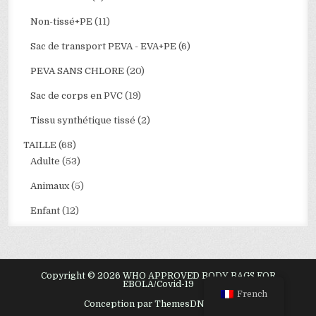
Non-tissé+PE
(11)
Sac de transport PEVA - EVA+PE
(6)
PEVA SANS CHLORE
(20)
Sac de corps en PVC
(19)
Tissu synthétique tissé
(2)
TAILLE
(68)
Adulte
(53)
Animaux
(5)
Enfant
(12)
Copyright © 2026 WHO APPROVED BODY BAGS FOR
EBOLA/Covid-19
French
Conception par ThemesDNA.com