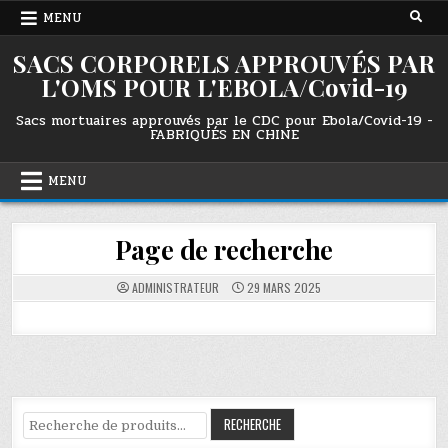
Skip
MENU
to
content
SACS CORPORELS APPROUVÉS PAR
L'OMS POUR L'EBOLA/Covid-19
Sacs mortuaires approuvés par le CDC pour Ebola/Covid-19 -
FABRIQUÉS EN CHINE
MENU
Page de recherche
ADMINISTRATEUR
29 MARS 2025
Recherche
RECHERCHE
pour :