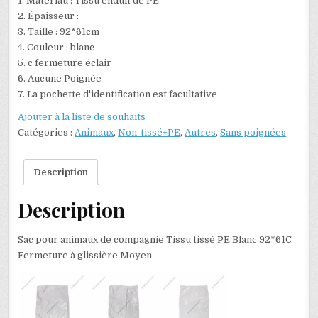
1. Matériau : Tissu enduit de PE
2. Épaisseur :
3. Taille : 92*61cm
4. Couleur : blanc
5. c fermeture éclair
6. Aucune Poignée
7. La pochette d'identification est facultative
Ajouter à la liste de souhaits
Catégories :
Animaux
,
Non-tissé+PE
,
Autres
,
Sans poignées
Description
Description
Sac pour animaux de compagnie Tissu tissé PE Blanc 92*61C
Fermeture à glissière Moyen