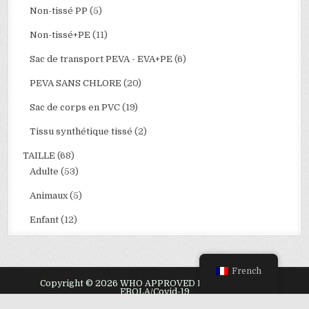
Non-tissé PP
(5)
Non-tissé+PE
(11)
Sac de transport PEVA - EVA+PE
(6)
PEVA SANS CHLORE
(20)
Sac de corps en PVC
(19)
Tissu synthétique tissé
(2)
TAILLE
(68)
Adulte
(53)
Animaux
(5)
Enfant
(12)
French
Copyright © 2026 WHO APPROVED BODY BAGS FOR
EBOLA/Covid-19