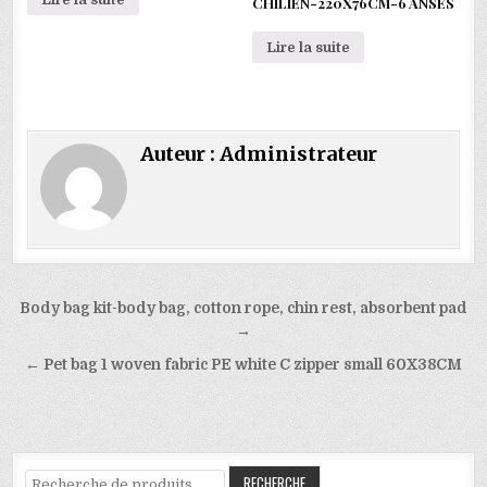
CHILIEN-220X76CM-6 ANSES
Lire la suite
Auteur :
Administrateur
Navigation
Body bag kit-body bag, cotton rope, chin rest, absorbent pad
de
→
l’article
← Pet bag 1 woven fabric PE white C zipper small 60X38CM
Recherche
RECHERCHE