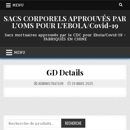
Skip
MENU
to
content
SACS CORPORELS APPROUVÉS PAR
L'OMS POUR L'EBOLA/Covid-19
Sacs mortuaires approuvés par le CDC pour Ebola/Covid-19 -
FABRIQUÉS EN CHINE
MENU
GD Details
ADMINISTRATEUR
29 MARS 2025
Recherche
RECHERCHE
pour :