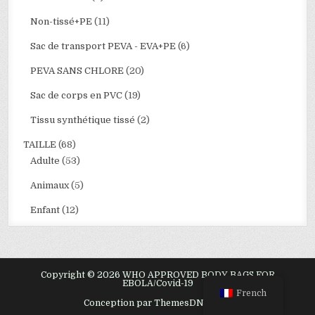
Non-tissé+PE
(11)
Sac de transport PEVA - EVA+PE
(6)
PEVA SANS CHLORE
(20)
Sac de corps en PVC
(19)
Tissu synthétique tissé
(2)
TAILLE
(68)
Adulte
(53)
Animaux
(5)
Enfant
(12)
Copyright © 2026 WHO APPROVED BODY BAGS FOR
EBOLA/Covid-19
French
Conception par ThemesDNA.com