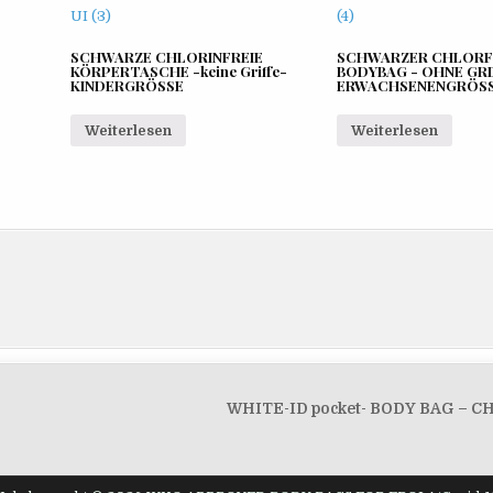
SCHWARZE CHLORINFREIE
SCHWARZER CHLORF
KÖRPERTASCHE -keine Griffe-
BODYBAG - OHNE GRI
KINDERGRÖSSE
ERWACHSENENGRÖS
Weiterlesen
Weiterlesen
WHITE-ID pocket- BODY BAG – C