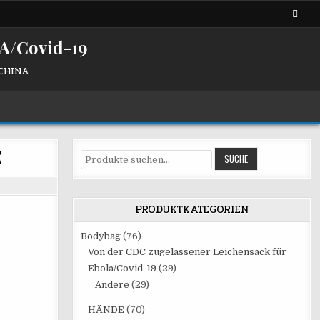
/Covid-19
 CHINA
E
Suche
SUCHE
nach:
PRODUKTKATEGORIEN
Bodybag
(76)
Von der CDC zugelassener Leichensack für
Ebola/Covid-19
(29)
Andere
(29)
HÄNDE
(70)