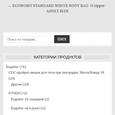
по
← ECONOMY STANDARD WHITE BODY BAG -U zipper -
записям
ADULT SIZE
Искать:
ПОИСК
КАТЕГОРИИ ПРОДУКТОВ
Бодибэг
(76)
CDC одобрил мешок для тела при лихорадке Эбола/Ковид-19
(29)
Другие
(29)
РУЧКИ
(70)
Бодибэг 10 хендеров
(2)
Бодибэг на 4 руки
(13)