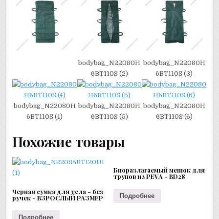
bodybag_N22080H
bodybag_N22080H
6BT110S (2)
6BT110S (3)
bodybag_N22080H
bodybag_N22080H
bodybag_N22080H
6BT110S (4)
6BT110S (5)
6BT110S (6)
Похожие товары
Биоразлагаемый мешок для
трупов из PEVA - BD28
Черная сумка для тела - без
Подробнее
ручек - ВЗРОСЛЫЙ РАЗМЕР
Подробнее