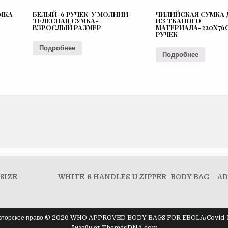
МКА
БЕЛЫЙ-6 РУЧЕК-У МОЛНИИ-
ЧИЛИЙСКАЯ СУМКА 
ТЕЛЕСНАЯ СУМКА-
ИЗ ТКАНОГО
ВЗРОСЛЫЙ РАЗМЕР
МАТЕРИАЛА-220X76
РУЧЕК
Подробнее
Подробнее
SIZE
WHITE-6 HANDLES-U ZIPPER- BODY BAG – AD
вторское право © 2026 WHO APPROVED BODY BAGS FOR EBOLA/Covid-
Дизайн от ThemesDNA.com