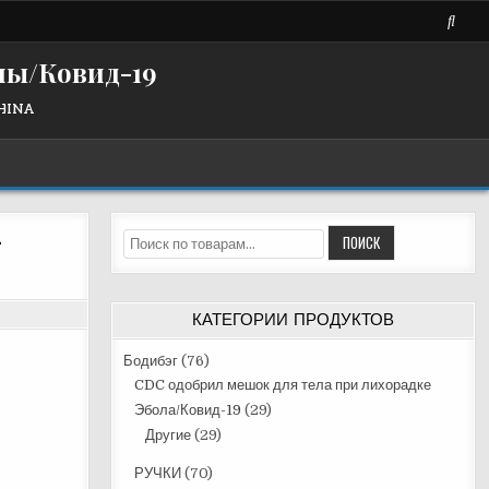
лы/Ковид-19
CHINA
-
Искать:
ПОИСК
КАТЕГОРИИ ПРОДУКТОВ
Бодибэг
(76)
CDC одобрил мешок для тела при лихорадке
Эбола/Ковид-19
(29)
Другие
(29)
РУЧКИ
(70)