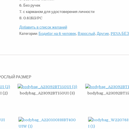
6. Без ручек
7. с карманом для удостоверения личности
8. 0.61KG/PC
Добавить в список желаний
Категории:
Бодибэг на 6 человек
,
Взрослый
,
Другие
,
PEVA БЕЗ
ЗРОСЛЫЙ РАЗМЕР
 (2)
bodybag_A23092BT150UI (3)
bodybag_A23092BT150